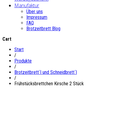
Manufaktur
Über uns
Impressum
FAQ
Brotzeitbrett Blog
Cart
Start
/
Produkte
/
Brotzeitbrett´l und Schneidbrett´l
/
Frühstücksbrettchen Kirsche 2 Stück