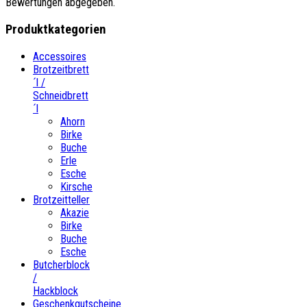
Bewertungen abgegeben.
Produktkategorien
Accessoires
Brotzeitbrett
´l /
Schneidbrett
´l
Ahorn
Birke
Buche
Erle
Esche
Kirsche
Brotzeitteller
Akazie
Birke
Buche
Esche
Butcherblock
/
Hackblock
Geschenkgutscheine