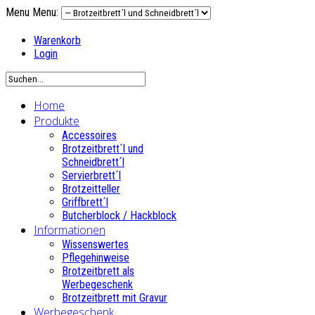
Menu
Menu:
Warenkorb
Login
Home
Produkte
Accessoires
Brotzeitbrett´l und
Schneidbrett´l
Servierbrett´l
Brotzeitteller
Griffbrett´l
Butcherblock / Hackblock
Informationen
Wissenswertes
Pflegehinweise
Brotzeitbrett als
Werbegeschenk
Brotzeitbrett mit Gravur
Werbegeschenk