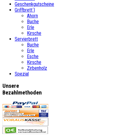
Geschenkgutscheine
Griffbrett´l
Ahorn
Buche
Erle
Kirsche
Servierbrett
Buche
Erle
Esche
Kirsche
Zirbenholz
Spezial
Unsere
Bezahlmethoden