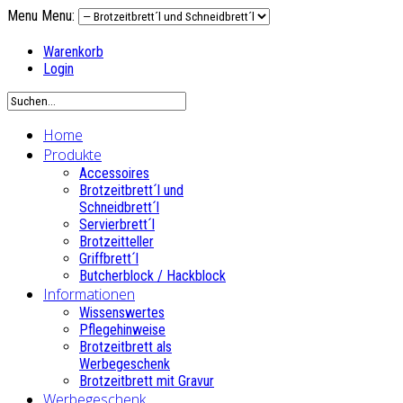
Menu
Menu:
Warenkorb
Login
Home
Produkte
Accessoires
Brotzeitbrett´l und
Schneidbrett´l
Servierbrett´l
Brotzeitteller
Griffbrett´l
Butcherblock / Hackblock
Informationen
Wissenswertes
Pflegehinweise
Brotzeitbrett als
Werbegeschenk
Brotzeitbrett mit Gravur
Werbegeschenk