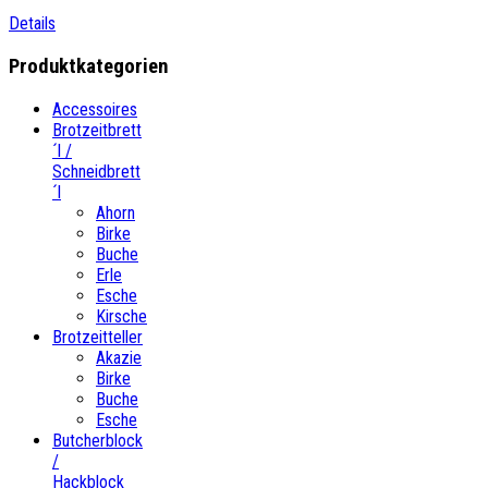
Details
Produktkategorien
Accessoires
Brotzeitbrett
´l /
Schneidbrett
´l
Ahorn
Birke
Buche
Erle
Esche
Kirsche
Brotzeitteller
Akazie
Birke
Buche
Esche
Butcherblock
/
Hackblock