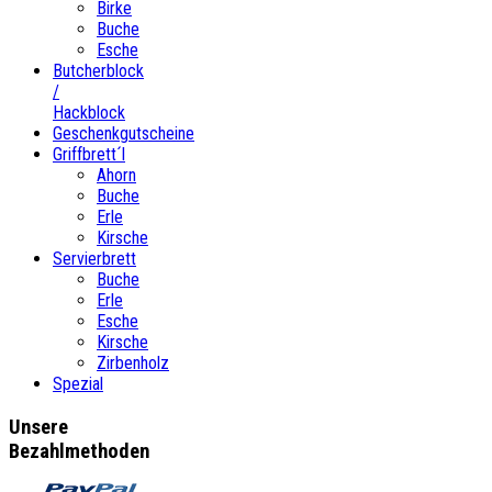
Birke
Buche
Esche
Butcherblock
/
Hackblock
Geschenkgutscheine
Griffbrett´l
Ahorn
Buche
Erle
Kirsche
Servierbrett
Buche
Erle
Esche
Kirsche
Zirbenholz
Spezial
Unsere
Bezahlmethoden