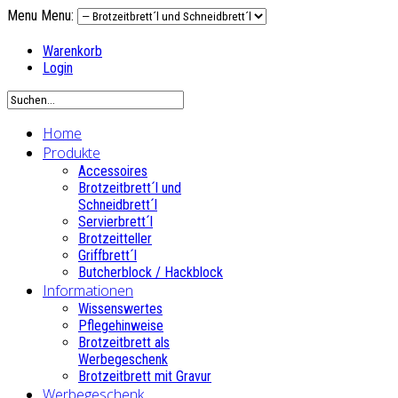
Menu
Menu:
Warenkorb
Login
Home
Produkte
Accessoires
Brotzeitbrett´l und
Schneidbrett´l
Servierbrett´l
Brotzeitteller
Griffbrett´l
Butcherblock / Hackblock
Informationen
Wissenswertes
Pflegehinweise
Brotzeitbrett als
Werbegeschenk
Brotzeitbrett mit Gravur
Werbegeschenk