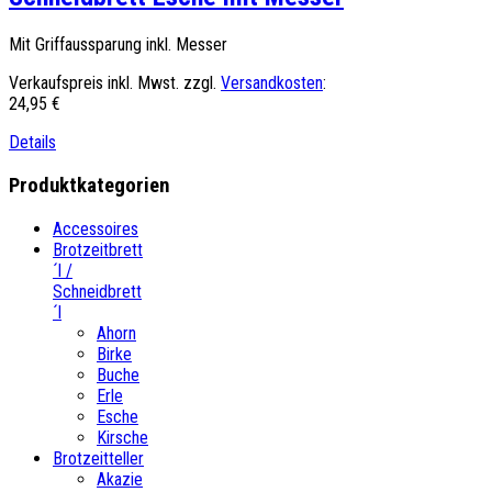
Mit Griffaussparung inkl. Messer
Verkaufspreis inkl. Mwst. zzgl.
Versandkosten
:
24,95 €
Details
Produktkategorien
Accessoires
Brotzeitbrett
´l /
Schneidbrett
´l
Ahorn
Birke
Buche
Erle
Esche
Kirsche
Brotzeitteller
Akazie