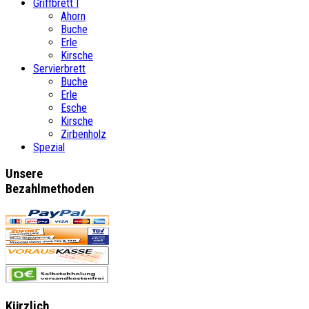
Griffbrett´l
Ahorn
Buche
Erle
Kirsche
Servierbrett
Buche
Erle
Esche
Kirsche
Zirbenholz
Spezial
Unsere
Bezahlmethoden
Kürzlich