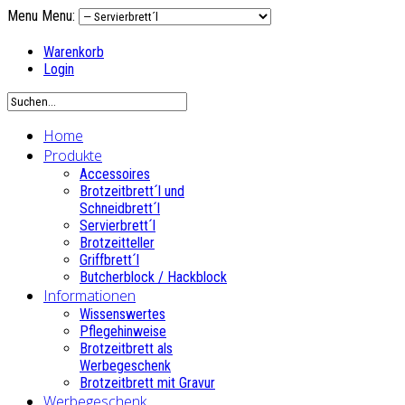
Menu
Menu:
Warenkorb
Login
Home
Produkte
Accessoires
Brotzeitbrett´l und
Schneidbrett´l
Servierbrett´l
Brotzeitteller
Griffbrett´l
Butcherblock / Hackblock
Informationen
Wissenswertes
Pflegehinweise
Brotzeitbrett als
Werbegeschenk
Brotzeitbrett mit Gravur
Werbegeschenk