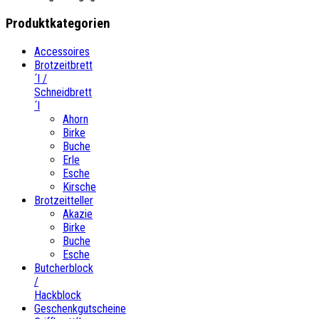
Produktkategorien
Accessoires
Brotzeitbrett
´l /
Schneidbrett
´l
Ahorn
Birke
Buche
Erle
Esche
Kirsche
Brotzeitteller
Akazie
Birke
Buche
Esche
Butcherblock
/
Hackblock
Geschenkgutscheine