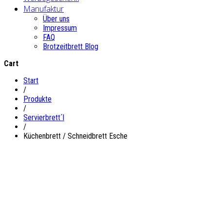
Manufaktur
Über uns
Impressum
FAQ
Brotzeitbrett Blog
Cart
Start
/
Produkte
/
Servierbrett´l
/
Küchenbrett / Schneidbrett Esche