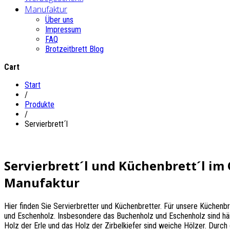
Manufaktur
Über uns
Impressum
FAQ
Brotzeitbrett Blog
Cart
Start
/
Produkte
/
Servierbrett´l
Servierbrett´l und Küchenbrett´l im 
Manufaktur
Hier finden Sie Servierbretter und Küchenbretter. Für unsere Küchenb
und Eschenholz. Insbesondere das Buchenholz und Eschenholz sind härt
Holz der Erle und das Holz der Zirbelkiefer sind weiche Hölzer. Durch d