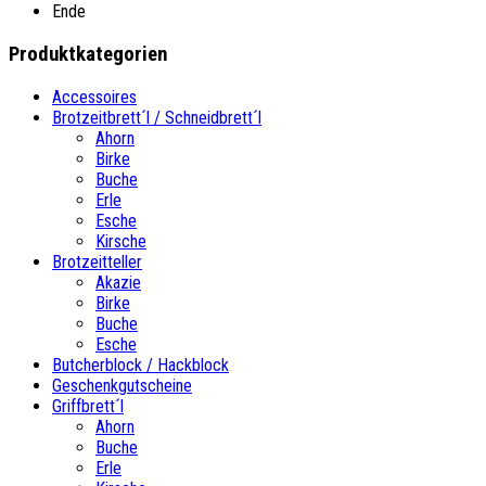
Ende
Produktkategorien
Accessoires
Brotzeitbrett´l / Schneidbrett´l
Ahorn
Birke
Buche
Erle
Esche
Kirsche
Brotzeitteller
Akazie
Birke
Buche
Esche
Butcherblock / Hackblock
Geschenkgutscheine
Griffbrett´l
Ahorn
Buche
Erle