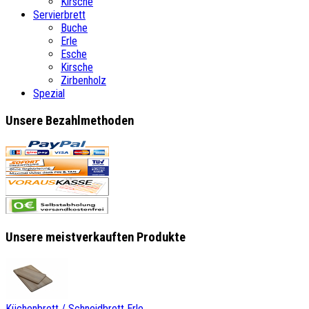
Kirsche
Servierbrett
Buche
Erle
Esche
Kirsche
Zirbenholz
Spezial
Unsere Bezahlmethoden
Unsere meistverkauften Produkte
Küchenbrett / Schneidbrett Erle