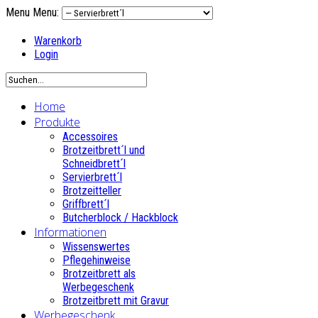
Menu
Menu:
Warenkorb
Login
Home
Produkte
Accessoires
Brotzeitbrett´l und
Schneidbrett´l
Servierbrett´l
Brotzeitteller
Griffbrett´l
Butcherblock / Hackblock
Informationen
Wissenswertes
Pflegehinweise
Brotzeitbrett als
Werbegeschenk
Brotzeitbrett mit Gravur
Werbegeschenk