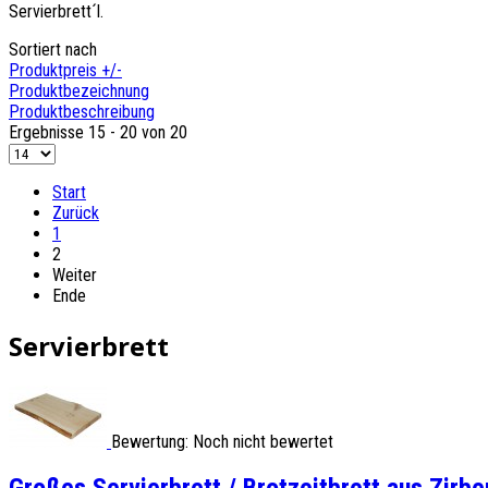
Servierbrett´l.
Sortiert nach
Produktpreis +/-
Produktbezeichnung
Produktbeschreibung
Ergebnisse 15 - 20 von 20
Start
Zurück
1
2
Weiter
Ende
Servierbrett
Bewertung: Noch nicht bewertet