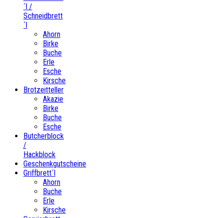
´l /
Schneidbrett
´l
Ahorn
Birke
Buche
Erle
Esche
Kirsche
Brotzeitteller
Akazie
Birke
Buche
Esche
Butcherblock
/
Hackblock
Geschenkgutscheine
Griffbrett´l
Ahorn
Buche
Erle
Kirsche