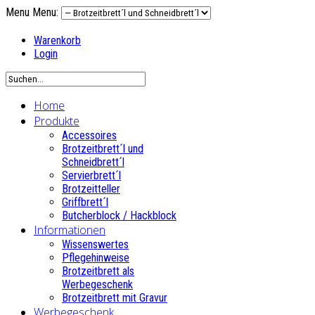
Menu
Menu:
Warenkorb
Login
Home
Produkte
Accessoires
Brotzeitbrett´l und
Schneidbrett´l
Servierbrett´l
Brotzeitteller
Griffbrett´l
Butcherblock / Hackblock
Informationen
Wissenswertes
Pflegehinweise
Brotzeitbrett als
Werbegeschenk
Brotzeitbrett mit Gravur
Werbegeschenk