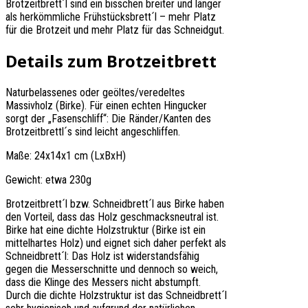
Brotzeitbrett´l sind ein bisschen breiter und länger
als herkömmliche Frühstücksbrett´l – mehr Platz
für die Brotzeit und mehr Platz für das Schneidgut.
Details zum Brotzeitbrett
Naturbelassenes oder geöltes/veredeltes
Massivholz (Birke). Für einen echten Hingucker
sorgt der „Fasenschliff“: Die Ränder/Kanten des
Brotzeitbrettl´s sind leicht angeschliffen.
Maße: 24x14x1 cm (LxBxH)
Gewicht: etwa 230g
Brotzeitbrett´l bzw. Schneidbrett´l aus Birke haben
den Vorteil, dass das Holz geschmacksneutral ist.
Birke hat eine dichte Holzstruktur (Birke ist ein
mittelhartes Holz) und eignet sich daher perfekt als
Schneidbrett´l: Das Holz ist widerstandsfähig
gegen die Messerschnitte und dennoch so weich,
dass die Klinge des Messers nicht abstumpft.
Durch die dichte Holzstruktur ist das Schneidbrett´l