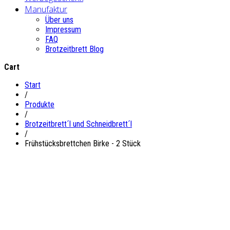
Manufaktur
Über uns
Impressum
FAQ
Brotzeitbrett Blog
Cart
Start
/
Produkte
/
Brotzeitbrett´l und Schneidbrett´l
/
Frühstücksbrettchen Birke - 2 Stück