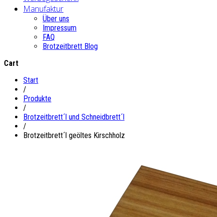
Manufaktur
Über uns
Impressum
FAQ
Brotzeitbrett Blog
Cart
Start
/
Produkte
/
Brotzeitbrett´l und Schneidbrett´l
/
Brotzeitbrett´l geöltes Kirschholz