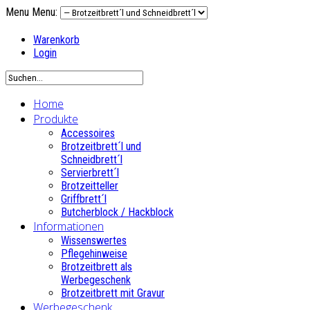
Menu
Menu:
Warenkorb
Login
Home
Produkte
Accessoires
Brotzeitbrett´l und
Schneidbrett´l
Servierbrett´l
Brotzeitteller
Griffbrett´l
Butcherblock / Hackblock
Informationen
Wissenswertes
Pflegehinweise
Brotzeitbrett als
Werbegeschenk
Brotzeitbrett mit Gravur
Werbegeschenk