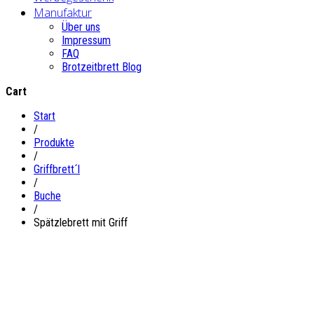
Manufaktur
Über uns
Impressum
FAQ
Brotzeitbrett Blog
Cart
Start
/
Produkte
/
Griffbrett´l
/
Buche
/
Spätzlebrett mit Griff