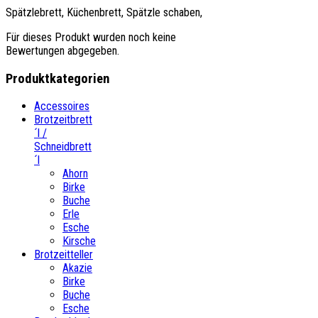
Spätzlebrett, Küchenbrett, Spätzle schaben,
Für dieses Produkt wurden noch keine
Bewertungen abgegeben.
Produktkategorien
Accessoires
Brotzeitbrett
´l /
Schneidbrett
´l
Ahorn
Birke
Buche
Erle
Esche
Kirsche
Brotzeitteller
Akazie
Birke
Buche
Esche