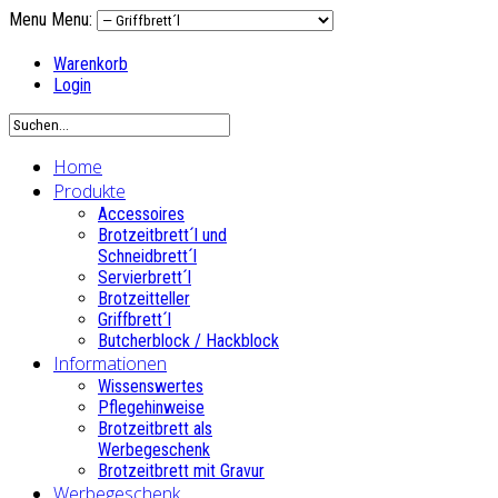
Menu
Menu:
Warenkorb
Login
Home
Produkte
Accessoires
Brotzeitbrett´l und
Schneidbrett´l
Servierbrett´l
Brotzeitteller
Griffbrett´l
Butcherblock / Hackblock
Informationen
Wissenswertes
Pflegehinweise
Brotzeitbrett als
Werbegeschenk
Brotzeitbrett mit Gravur
Werbegeschenk