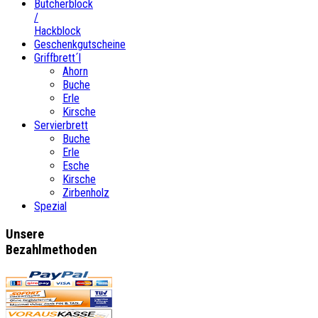
Butcherblock
/
Hackblock
Geschenkgutscheine
Griffbrett´l
Ahorn
Buche
Erle
Kirsche
Servierbrett
Buche
Erle
Esche
Kirsche
Zirbenholz
Spezial
Unsere
Bezahlmethoden