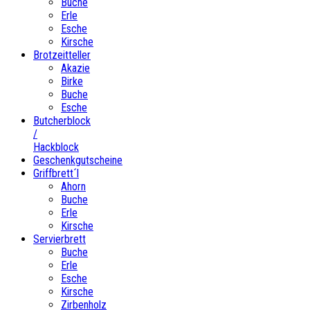
Buche
Erle
Esche
Kirsche
Brotzeitteller
Akazie
Birke
Buche
Esche
Butcherblock
/
Hackblock
Geschenkgutscheine
Griffbrett´l
Ahorn
Buche
Erle
Kirsche
Servierbrett
Buche
Erle
Esche
Kirsche
Zirbenholz