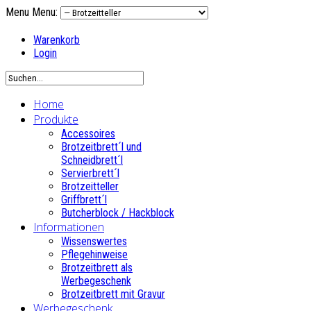
Menu
Menu:
Warenkorb
Login
Home
Produkte
Accessoires
Brotzeitbrett´l und
Schneidbrett´l
Servierbrett´l
Brotzeitteller
Griffbrett´l
Butcherblock / Hackblock
Informationen
Wissenswertes
Pflegehinweise
Brotzeitbrett als
Werbegeschenk
Brotzeitbrett mit Gravur
Werbegeschenk