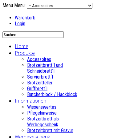
Menu
Menu:
Warenkorb
Login
Home
Produkte
Accessoires
Brotzeitbrett´l und
Schneidbrett´l
Servierbrett´l
Brotzeitteller
Griffbrett´l
Butcherblock / Hackblock
Informationen
Wissenswertes
Pflegehinweise
Brotzeitbrett als
Werbegeschenk
Brotzeitbrett mit Gravur
Werbegeschenk