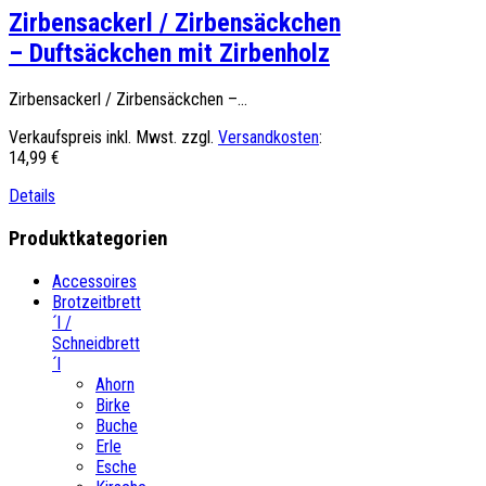
Zirbensackerl / Zirbensäckchen
– Duftsäckchen mit Zirbenholz
Zirbensackerl / Zirbensäckchen –...
Verkaufspreis inkl. Mwst. zzgl.
Versandkosten
:
14,99 €
Details
Produktkategorien
Accessoires
Brotzeitbrett
´l /
Schneidbrett
´l
Ahorn
Birke
Buche
Erle
Esche